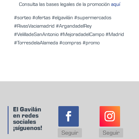
Consulta las bases legales de la promoción
aquí
#sorteo #ofertas #elgavilán #supermercados
#RivasVaciamadrid #ArgandadelRey
#VelilladeSanAntonio #MejoradadelCampo #Madrid
#TorresdelaAlameda #compras #promo
El Gavilán
en redes
sociales
¡síguenos!
Seguir
Seguir