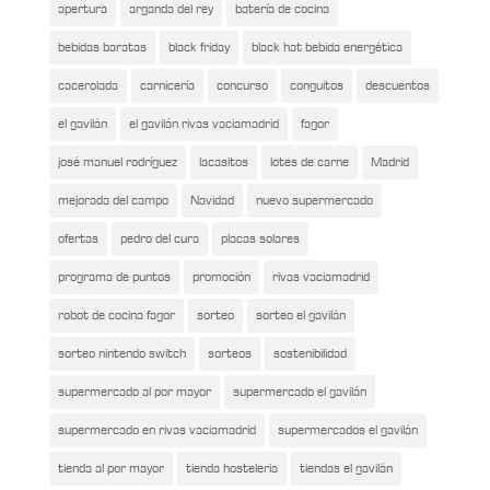
apertura
arganda del rey
batería de cocina
bebidas baratas
black friday
black hat bebida energética
cacerolada
carnicería
concurso
conguitos
descuentos
el gavilán
el gavilán rivas vaciamadrid
fagor
josé manuel rodríguez
lacasitos
lotes de carne
Madrid
mejorada del campo
Navidad
nuevo supermercado
ofertas
pedro del cura
placas solares
programa de puntos
promoción
rivas vaciamadrid
robot de cocina fagor
sorteo
sorteo el gavilán
sorteo nintendo switch
sorteos
sostenibilidad
supermercado al por mayor
supermercado el gavilán
supermercado en rivas vaciamadrid
supermercados el gavilán
tienda al por mayor
tienda hosteleria
tiendas el gavilán