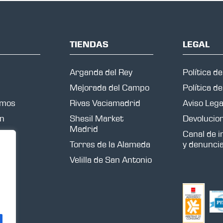
TIENDAS
LEGAL
Arganda del Rey
Política d
Mejorada del Campo
Política d
omos
Rivas Vaciamadrid
Aviso Lega
ón
Shesil Market
Devolucio
Madrid
Canal de 
Torres de la Alameda
y denunci
Velilla de San Antonio