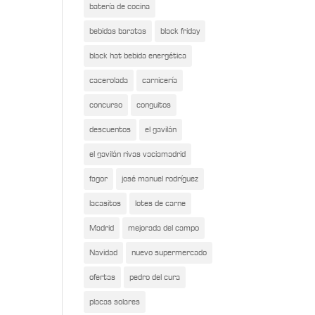
batería de cocina
bebidas baratas
black friday
black hat bebida energética
cacerolada
carnicería
concurso
conguitos
descuentos
el gavilán
el gavilán rivas vaciamadrid
fagor
josé manuel rodríguez
lacasitos
lotes de carne
Madrid
mejorada del campo
Navidad
nuevo supermercado
ofertas
pedro del cura
placas solares