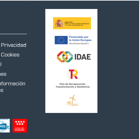
e Privacidad
e Cookies
l
nes
información
as